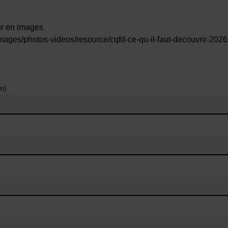
ur en images
mages/photos-videos/resource/cqfd-ce-qu-il-faut-decouvrir-202
m)