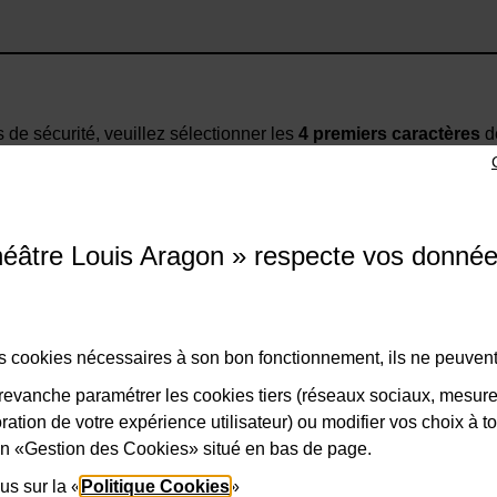
s de sécurité, veuillez sélectionner les
4 premiers caractères
de
K
4
I
8
2
9
3
Z
éâtre Louis Aragon » respecte vos donné
VALIDER
des cookies nécessaires à son bon fonctionnement, ils ne peuvent
evanche paramétrer les cookies tiers (réseaux sociaux, mesur
ation de votre expérience utilisateur) ou modifier vos choix à 
lien «Gestion des Cookies» situé en bas de page.
us sur la «
Politique Cookies
»