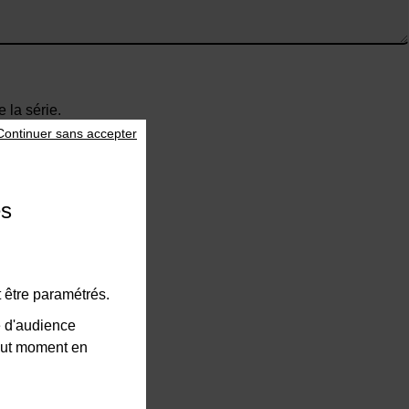
 la série.
Continuer sans accepter
es
 être paramétrés.
e d'audience
tout moment en