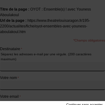
Titre de la page :
OYOT : Ensemble(s) ! avec Youness
Aboulakoul
Url de la page :
https://www.theatrelouisaragon.fr/195-
2200/actualites/fiche/oyot-ensembles-avec-youness-
aboulakoul.htm
*Champs obligatoires
Destinataire
*
Séparez les adresses e-mail par une virgule. (200 caractères
maximum)
Votre nom
*
Votre email
*
Continuer sans accepter