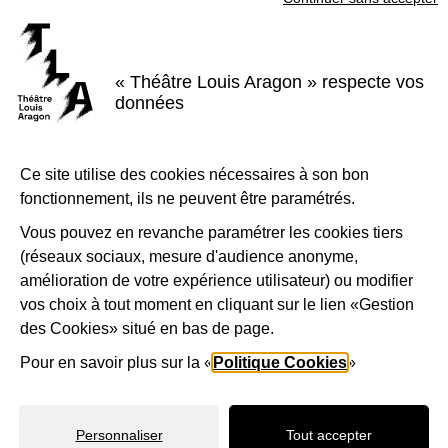
Votre message
*
« Théâtre Louis Aragon » respecte vos
données
Sécurité anti-robot
*
Ce site utilise des cookies nécessaires à son bon
À des fins de sécurité, veuillez sélectionner les
4 premiers
fonctionnement, ils ne peuvent être paramétrés.
caractères
de la série.
Vous pouvez en revanche paramétrer les cookies tiers
(réseaux sociaux, mesure d'audience anonyme,
amélioration de votre expérience utilisateur) ou modifier
Y
B
R
8
G
9
I
vos choix à tout moment en cliquant sur le lien «Gestion
des Cookies» situé en bas de page.
L
Pour en savoir plus sur la «
Politique Cookies
»
VALIDER
Personnaliser
Tout accepter