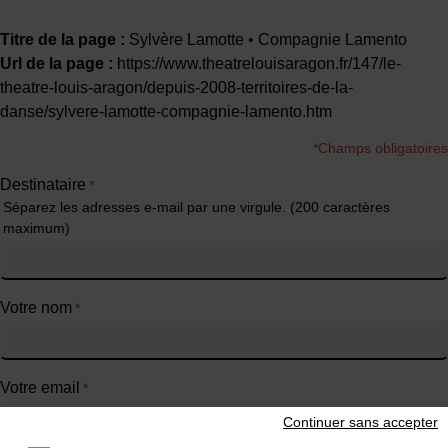
Titre de la page :
Sylvère Lamotte • Compagnie Lamento
Url de la page :
https://www.theatrelouisaragon.fr/147/le-
theatre-louis-aragon/depuis-2008-territoires-de-la-
danse/sylvere-lamotte-compagnie-lamento.htm
*Champs obligatoires
Destinataire
*
Séparez les adresses e-mail par une virgule. (200 caractères
maximum)
Votre nom
*
Votre email
*
Continuer sans accepter