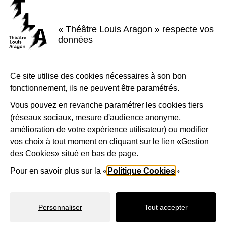
Votre message
*
« Théâtre Louis Aragon » respecte vos
données
Sécurité anti-robot
*
Ce site utilise des cookies nécessaires à son bon
À des fins de sécurité, veuillez sélectionner les
3 premiers
fonctionnement, ils ne peuvent être paramétrés.
caractères
de la série.
Vous pouvez en revanche paramétrer les cookies tiers
(réseaux sociaux, mesure d'audience anonyme,
amélioration de votre expérience utilisateur) ou modifier
1
W
1
G
6
Y
6
vos choix à tout moment en cliquant sur le lien «Gestion
des Cookies» situé en bas de page.
9
Pour en savoir plus sur la «
Politique Cookies
»
VALIDER
Personnaliser
Tout accepter