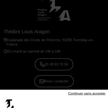
Théâtre Louis Aragon
Esplanade des Droits de l'Homme, 93290 Tremblay-en-
France
Du mardi au samedi de 14h à 18h
01 49 63 70 58
Nous contacter
Continuer sans accepter
S'inscrire à la newsletter