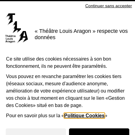
Continuer sans accepter
S'inscrire à la newsletter
Voir nos brochures
« Théâtre Louis Aragon » respecte vos
Facebook
Instagram
Youtube
LinkedIn
données
Nous suivre
Ce site utilise des cookies nécessaires à son bon
Le Théâtre Louis Aragon, scène conventionnée d'intérêt national Art et
création - danse, est soutenu par la Ville de Tremblay-en-France, le
fonctionnement, ils ne peuvent être paramétrés.
Département de la Seine-Saint-Denis, la Région Île-de-France et le
Ministère de la Culture - Direction régionale des affaires culturelles d'Île-
de-France.
Vous pouvez en revanche paramétrer les cookies tiers
(réseaux sociaux, mesure d'audience anonyme,
1-Logo-Tremblay
2-Logo_
amélioration de votre expérience utilisateur) ou modifier
vos choix à tout moment en cliquant sur le lien «Gestion
des Cookies» situé en bas de page.
3-Logo_Région_Ile-de-France
4-Préfet_de_la_région_d_
5-Lo
Pour en savoir plus sur la «
Politique Cookies
»
Mentions légales
Accessibilité
Plan de site