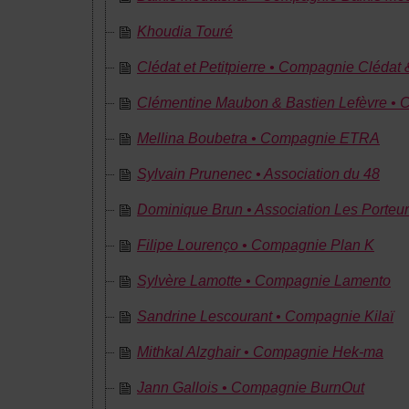
Khoudia Touré
Clédat et Petitpierre • Compagnie Clédat &
Clémentine Maubon & Bastien Lefèvre • 
Mellina Boubetra • Compagnie ETRA
Sylvain Prunenec • Association du 48
Dominique Brun • Association Les Porteu
Filipe Lourenço • Compagnie Plan K
Sylvère Lamotte • Compagnie Lamento
Sandrine Lescourant • Compagnie Kilaï
Mithkal Alzghair • Compagnie Hek-ma
Jann Gallois • Compagnie BurnOut