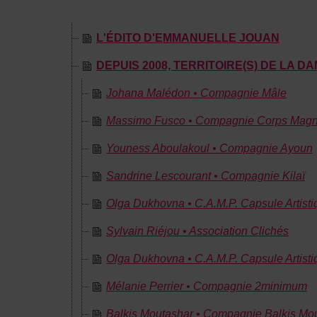
L'ÉDITO D'EMMANUELLE JOUAN
DEPUIS 2008, TERRITOIRE(S) DE LA D
Johana Malédon • Compagnie Mâle
Massimo Fusco • Compagnie Corps Magn
Youness Aboulakoul • Compagnie Ayoun
Sandrine Lescourant • Compagnie Kilaï
Olga Dukhovna • C.A.M.P. Capsule Artis
Sylvain Riéjou • Association Clichés
Olga Dukhovna • C.A.M.P. Capsule Artis
Mélanie Perrier • Compagnie 2minimum
Balkis Moutashar • Compagnie Balkis Mo