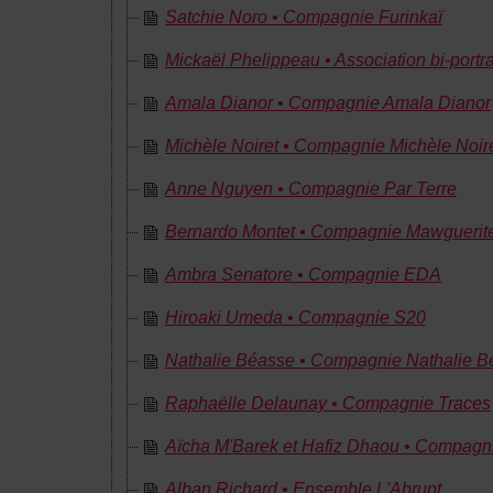
Satchie Noro • Compagnie Furinkaï
Mickaël Phelippeau • Association bi-portra
Amala Dianor • Compagnie Amala Dianor
Michèle Noiret • Compagnie Michèle Noir
Anne Nguyen • Compagnie Par Terre
Bernardo Montet • Compagnie Mawguerit
Ambra Senatore • Compagnie EDA
Hiroaki Umeda • Compagnie S20
Nathalie Béasse • Compagnie Nathalie B
Raphaëlle Delaunay • Compagnie Traces
Aïcha M'Barek et Hafiz Dhaou • Compagn
Alban Richard • Ensemble L'Abrupt