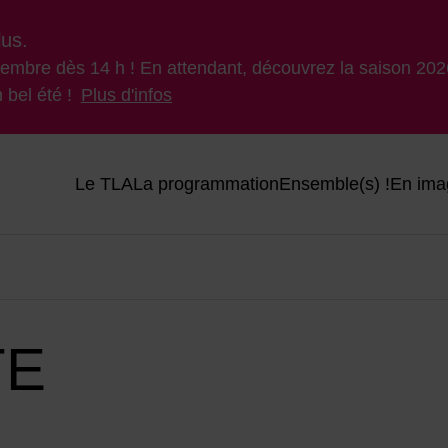
lus.
ptembre dès 14 h ! En attendant, découvrez la saison 2026
 bel été !
Plus d'infos
Menu principal du site
Le TLA
La programmation
Ensemble(s) !
En ima
TE