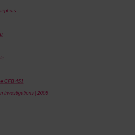
iephuis
ou
te
nie CFB 451
n Investigations | 2008