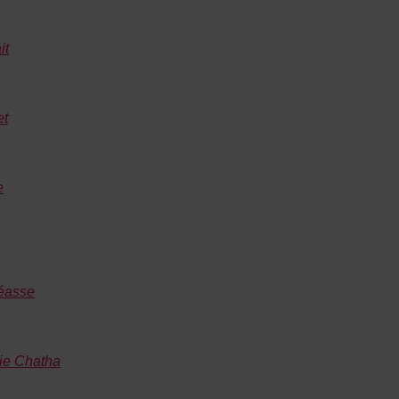
it
et
e
éasse
ie Chatha