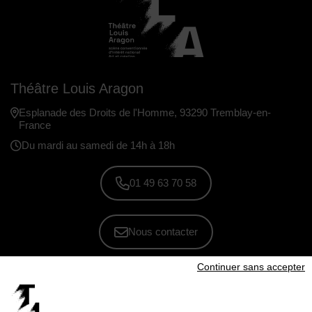
Théâtre Louis Aragon
Esplanade des Droits de l'Homme, 93290 Tremblay-en-
France
Du mardi au samedi de 14h à 18h
01 49 63 70 58
Nous contacter
Continuer sans accepter
S'inscrire à la newsletter