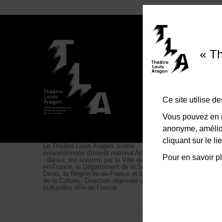
Théâtr
« Th
Esplan
Du mar
Ce site utilise 
01
Vous pouvez en r
anonyme, amélior
cliquant sur le 
Le Théâtre Louis Aragon, scène
conventionnée d'intérêt national Art et création
Pour en savoir pl
- danse, est soutenu par la Ville de Tremblay-
en-France, le Département de la Seine-Saint-
Denis, la Région Île-de-France et le Ministère
de la Culture - Direction régionale des affaires
culturelles d'Île-de-France.
Mentions légales
Ac