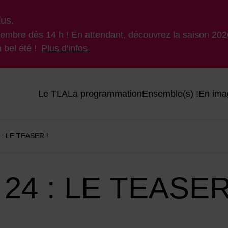
lus.
ptembre dès 14 h ! En attendant, découvrez la saison 2026
 bel été !
Plus d'infos
Menu principal du site
Le TLA
La programmation
Ensemble(s) !
En ima
: LE TEASER !
4 : LE TEASER