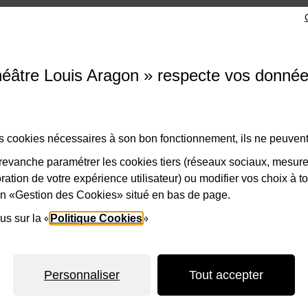
e Louis Aragon
éâtre Louis Aragon » respecte vos donné
ade des Droits de l'Homme, 93290 Tremblay-en-France
di au samedi de 14h à 18h
des cookies nécessaires à son bon fonctionnement, ils ne peuvent
 49 63 70 58
Nous contacter
evanche paramétrer les cookies tiers (réseaux sociaux, mesur
ation de votre expérience utilisateur) ou modifier vos choix à 
lien «Gestion des Cookies» situé en bas de page.
us sur la «
Politique Cookies
»
1-Logo-Tremblay
2-Logo_Sein
Personnaliser
Tout accepter
cessibilité
Plan de site
Politique d'utilisation des cookies
Gestion des p