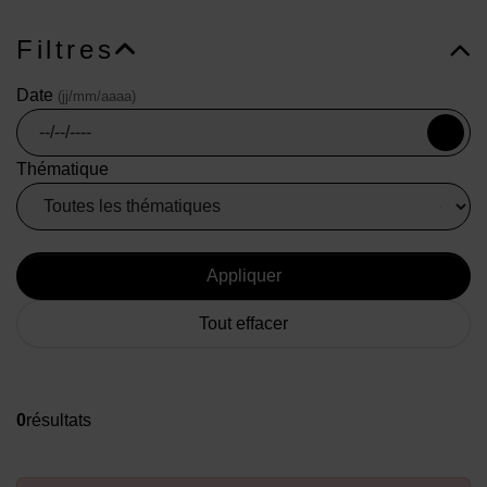
Filtres
Date
(jj/mm/aaaa)
Thématique
Appliquer
Tout effacer
0
résultat
s