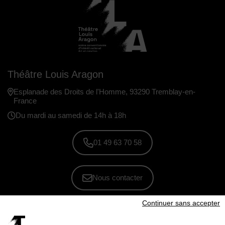
Théâtre Louis Aragon
Esplanade des Droits de l'Homme, 93290 Tremblay-en-
France
Du mardi au samedi de 14h à 18h
01 49 63 70 58
Nous contacter
Continuer sans accepter
S'inscrire à la newsletter