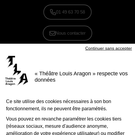
01 49 63 70 58
Nous contacter
Continuer sans accepter
S'inscrire à la newsletter
Voir nos brochures
« Théâtre Louis Aragon » respecte vos
Facebook
Instagram
Youtube
LinkedIn
données
Nous suivre
Ce site utilise des cookies nécessaires à son bon
Le Théâtre Louis Aragon, scène conventionnée d'intérêt national Art et
création - danse, est soutenu par la Ville de Tremblay-en-France, le
fonctionnement, ils ne peuvent être paramétrés.
Département de la Seine-Saint-Denis, la Région Île-de-France et le
Ministère de la Culture - Direction régionale des affaires culturelles d'Île-
de-France.
Vous pouvez en revanche paramétrer les cookies tiers
(réseaux sociaux, mesure d'audience anonyme,
1-Logo-Tremblay
2-Logo_
amélioration de votre expérience utilisateur) ou modifier