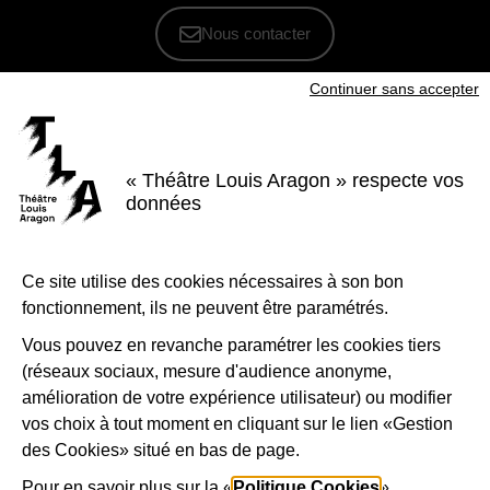
Nous contacter
Continuer sans accepter
S'inscrire à la newsletter
Voir nos brochures
« Théâtre Louis Aragon » respecte vos
Facebook
Instagram
Youtube
LinkedIn
données
Nous suivre
Ce site utilise des cookies nécessaires à son bon
Le Théâtre Louis Aragon, scène conventionnée d'intérêt national Art et
création - danse, est soutenu par la Ville de Tremblay-en-France, le
fonctionnement, ils ne peuvent être paramétrés.
Département de la Seine-Saint-Denis, la Région Île-de-France et le
Ministère de la Culture - Direction régionale des affaires culturelles d'Île-
de-France.
Vous pouvez en revanche paramétrer les cookies tiers
(réseaux sociaux, mesure d'audience anonyme,
1-Logo-Tremblay
2-Logo_
amélioration de votre expérience utilisateur) ou modifier
vos choix à tout moment en cliquant sur le lien «Gestion
des Cookies» situé en bas de page.
3-Logo_Région_Ile-de-France
4-Préfet_de_la_région_d_
5-Lo
Pour en savoir plus sur la «
Politique Cookies
»