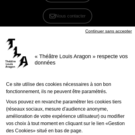
Nous contacter
Continuer sans accepter
S'inscrire à la newsletter
Voir nos brochures
« Théâtre Louis Aragon » respecte vos
Facebook
Instagram
Youtube
LinkedIn
données
Nous suivre
Ce site utilise des cookies nécessaires à son bon
Le Théâtre Louis Aragon, scène conventionnée d'intérêt national Art et
création - danse, est soutenu par la Ville de Tremblay-en-France, le
fonctionnement, ils ne peuvent être paramétrés.
Département de la Seine-Saint-Denis, la Région Île-de-France et le
Ministère de la Culture - Direction régionale des affaires culturelles d'Île-
de-France.
Vous pouvez en revanche paramétrer les cookies tiers
(réseaux sociaux, mesure d'audience anonyme,
1-Logo-Tremblay
2-Logo_
amélioration de votre expérience utilisateur) ou modifier
vos choix à tout moment en cliquant sur le lien «Gestion
des Cookies» situé en bas de page.
3-Logo_Région_Ile-de-France
4-Préfet_de_la_région_d_
5-Lo