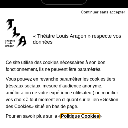
Continuer sans accepter
S'inscrire à la newsletter
Voir nos brochures
« Théâtre Louis Aragon » respecte vos
Facebook
Instagram
Youtube
LinkedIn
données
Nous suivre
Ce site utilise des cookies nécessaires à son bon
Le Théâtre Louis Aragon, scène conventionnée d'intérêt national Art et
création - danse, est soutenu par la Ville de Tremblay-en-France, le
fonctionnement, ils ne peuvent être paramétrés.
Département de la Seine-Saint-Denis, la Région Île-de-France et le
Ministère de la Culture - Direction régionale des affaires culturelles d'Île-
de-France.
Vous pouvez en revanche paramétrer les cookies tiers
(réseaux sociaux, mesure d'audience anonyme,
1-Logo-Tremblay
2-Logo_
amélioration de votre expérience utilisateur) ou modifier
vos choix à tout moment en cliquant sur le lien «Gestion
des Cookies» situé en bas de page.
3-Logo_Région_Ile-de-France
4-Préfet_de_la_région_d_
5-Lo
Pour en savoir plus sur la «
Politique Cookies
»