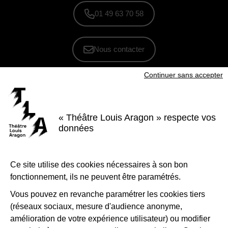
01 49 63 70 58
Nous contacter
Continuer sans accepter
S'inscrire à la newsletter
Voir nos brochures
« Théâtre Louis Aragon » respecte vos
Facebook
Instagram
Youtube
LinkedIn
données
Nous suivre
Ce site utilise des cookies nécessaires à son bon
Le Théâtre Louis Aragon, scène conventionnée d'intérêt national Art et
création - danse, est soutenu par la Ville de Tremblay-en-France, le
fonctionnement, ils ne peuvent être paramétrés.
Département de la Seine-Saint-Denis, la Région Île-de-France et le
Ministère de la Culture - Direction régionale des affaires culturelles d'Île-
de-France.
Vous pouvez en revanche paramétrer les cookies tiers
(réseaux sociaux, mesure d'audience anonyme,
1-Logo-Tremblay
2-Logo_
amélioration de votre expérience utilisateur) ou modifier