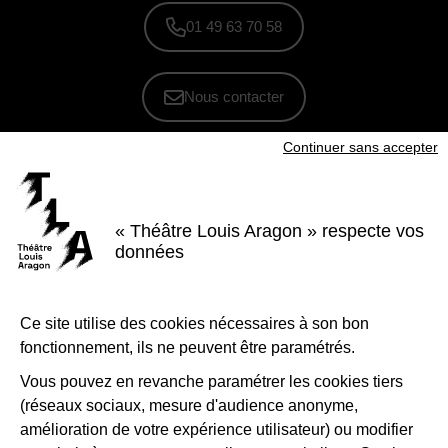
01 49 63 70 58
Nous contacter
Continuer sans accepter
S'inscrire à la newsletter
Voir nos brochures
« Théâtre Louis Aragon » respecte vos
Facebook
Instagram
Youtube
LinkedIn
données
Nous suivre
Ce site utilise des cookies nécessaires à son bon
Le Théâtre Louis Aragon, scène conventionnée d'intérêt national Art et
création - danse, est soutenu par la Ville de Tremblay-en-France, le
fonctionnement, ils ne peuvent être paramétrés.
Département de la Seine-Saint-Denis, la Région Île-de-France et le
Ministère de la Culture - Direction régionale des affaires culturelles d'Île-
de-France.
Vous pouvez en revanche paramétrer les cookies tiers
(réseaux sociaux, mesure d'audience anonyme,
1-Logo-Tremblay
2-Logo_
amélioration de votre expérience utilisateur) ou modifier