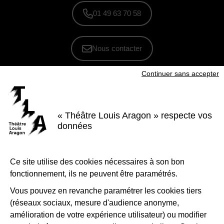
01 49 63 70 58
Nous contacter
Continuer sans accepter
S'inscrire à la newsletter
Voir nos brochures
« Théâtre Louis Aragon » respecte vos
Facebook
Instagram
Youtube
LinkedIn
données
Nous suivre
Ce site utilise des cookies nécessaires à son bon
Le Théâtre Louis Aragon, scène conventionnée d'intérêt national Art et
création - danse, est soutenu par la Ville de Tremblay-en-France, le
fonctionnement, ils ne peuvent être paramétrés.
Département de la Seine-Saint-Denis, la Région Île-de-France et le
Ministère de la Culture - Direction régionale des affaires culturelles d'Île-
de-France.
Vous pouvez en revanche paramétrer les cookies tiers
(réseaux sociaux, mesure d'audience anonyme,
1-Logo-Tremblay
2-Logo_
amélioration de votre expérience utilisateur) ou modifier