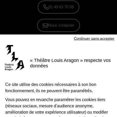
01 49 63 70 58
Nous contacter
Continuer sans accepter
S'inscrire à la newsletter
Voir nos brochures
« Théâtre Louis Aragon » respecte vos
Facebook
Instagram
Youtube
LinkedIn
données
Nous suivre
Ce site utilise des cookies nécessaires à son bon
Le Théâtre Louis Aragon, scène conventionnée d'intérêt national Art et
création - danse, est soutenu par la Ville de Tremblay-en-France, le
fonctionnement, ils ne peuvent être paramétrés.
Département de la Seine-Saint-Denis, la Région Île-de-France et le
Ministère de la Culture - Direction régionale des affaires culturelles d'Île-
de-France.
Vous pouvez en revanche paramétrer les cookies tiers
(réseaux sociaux, mesure d'audience anonyme,
1-Logo-Tremblay
2-Logo_
amélioration de votre expérience utilisateur) ou modifier