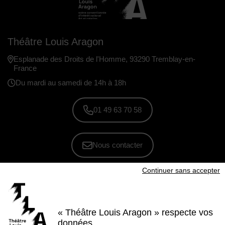
Théâtre Louis Aragon
Esplanade des Droits de l'Homme, 93290 Tremblay-en-
France
Du mardi au samedi de 14h à 18h
01 49 63 70 58
Nous contacter
Continuer sans accepter
S'inscrire à la newsletter
Voir nos brochures
« Théâtre Louis Aragon » respecte vos
Facebook
Instagram
Youtube
LinkedIn
données