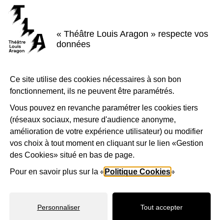
S'inscrire à la newsletter
Voir nos brochures
« Théâtre Louis Aragon » respecte vos
Facebook
Instagram
Youtube
LinkedIn
données
Nous suivre
Ce site utilise des cookies nécessaires à son bon
Le Théâtre Louis Aragon, scène conventionnée d'intérêt national Art et
création - danse, est soutenu par la Ville de Tremblay-en-France, le
fonctionnement, ils ne peuvent être paramétrés.
Département de la Seine-Saint-Denis, la Région Île-de-France et le
Ministère de la Culture - Direction régionale des affaires culturelles d'Île-
de-France.
Vous pouvez en revanche paramétrer les cookies tiers
(réseaux sociaux, mesure d'audience anonyme,
1-Logo-Tremblay
2-Logo_
amélioration de votre expérience utilisateur) ou modifier
vos choix à tout moment en cliquant sur le lien «Gestion
des Cookies» situé en bas de page.
3-Logo_Région_Ile-de-France
4-Préfet_de_la_région_d_
5-Lo
Pour en savoir plus sur la «
Politique Cookies
»
Mentions légales
Accessibilité
Plan de site
Personnaliser
Tout accepter
Politique d'utilisation des cookies