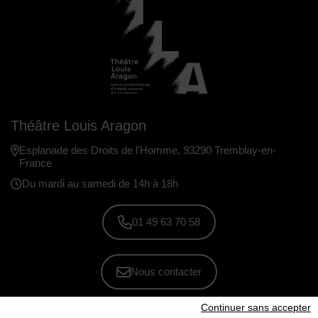
Théâtre Louis Aragon
Esplanade des Droits de l'Homme, 93290 Tremblay-en-
France
Du mardi au samedi de 14h à 18h
01 49 63 70 58
Nous contacter
Continuer sans accepter