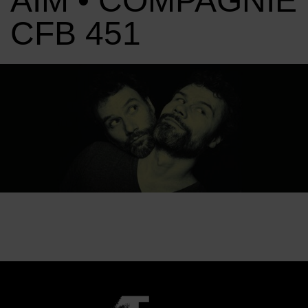
AÏM • COMPAGNIE
CFB 451
Image d'illustration de Christian et François Ben Aïm • Compa