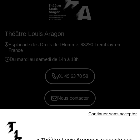
Théâtre Louis Aragon
Esplanade des Droits de l'Homme, 93290 Tremblay-en-
France
Du mardi au samedi de 14h à 18h
01 49 63 70 58
Nous contacter
Continuer sans accepter
S'inscrire à la newsletter
Voir nos brochures