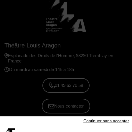
Théâtre Louis Aragon
Esplanade des Droits de l'Homme, 93290 Tremblay-en-
France
Du mardi au samedi de 14h à 18h
01 49 63 70 58
Nous contacter
Continuer sans accepter
S'inscrire à la newsletter