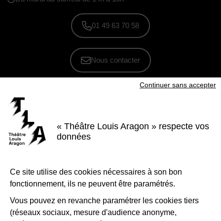
01 49 63 70 58
Nous contacter
Continuer sans accepter
S'inscrire à la newsletter
Voir nos brochures
« Théâtre Louis Aragon » respecte vos
Facebook
Instagram
Youtube
LinkedIn
données
Nous suivre
Ce site utilise des cookies nécessaires à son bon
Le Théâtre Louis Aragon, scène conventionnée d'intérêt national Art et
création - danse, est soutenu par la Ville de Tremblay-en-France, le
fonctionnement, ils ne peuvent être paramétrés.
Département de la Seine-Saint-Denis, la Région Île-de-France et le
Ministère de la Culture - Direction régionale des affaires culturelles d'Île-
de-France.
Vous pouvez en revanche paramétrer les cookies tiers
(réseaux sociaux, mesure d'audience anonyme,