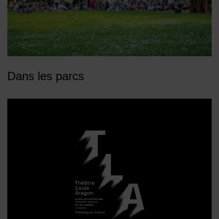
Dans les parcs