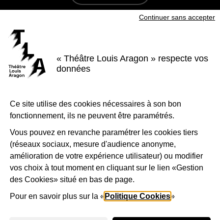
Continuer sans accepter
S'inscrire à la newsletter
Voir nos brochures
« Théâtre Louis Aragon » respecte vos
Facebook
Instagram
Youtube
LinkedIn
données
Nous suivre
Ce site utilise des cookies nécessaires à son bon
Le Théâtre Louis Aragon, scène conventionnée d'intérêt national Art et
création - danse, est soutenu par la Ville de Tremblay-en-France, le
fonctionnement, ils ne peuvent être paramétrés.
Département de la Seine-Saint-Denis, la Région Île-de-France et le
Ministère de la Culture - Direction régionale des affaires culturelles d'Île-
de-France.
Vous pouvez en revanche paramétrer les cookies tiers
(réseaux sociaux, mesure d'audience anonyme,
1-Logo-Tremblay
2-Logo_
amélioration de votre expérience utilisateur) ou modifier
vos choix à tout moment en cliquant sur le lien «Gestion
des Cookies» situé en bas de page.
3-Logo_Région_Ile-de-France
4-Préfet_de_la_région_d_
5-Lo
Pour en savoir plus sur la «
Politique Cookies
»