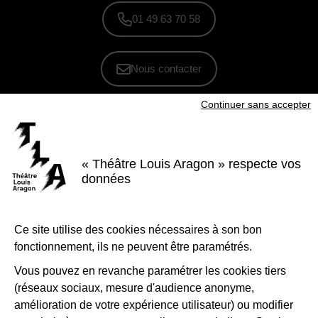
01 49 63 70 58
Nous contacter
Continuer sans accepter
S'inscrire à la newsletter
Voir nos brochures
« Théâtre Louis Aragon » respecte vos
Facebook
Instagram
Youtube
LinkedIn
données
Nous suivre
Ce site utilise des cookies nécessaires à son bon
Le Théâtre Louis Aragon, scène conventionnée d'intérêt national Art et
création - danse, est soutenu par la Ville de Tremblay-en-France, le
fonctionnement, ils ne peuvent être paramétrés.
Département de la Seine-Saint-Denis, la Région Île-de-France et le
Ministère de la Culture - Direction régionale des affaires culturelles d'Île-
de-France.
Vous pouvez en revanche paramétrer les cookies tiers
(réseaux sociaux, mesure d'audience anonyme,
1-Logo-Tremblay
2-Logo_
amélioration de votre expérience utilisateur) ou modifier