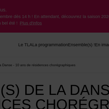
lus.
ptembre dès 14 h ! En attendant, découvrez la saison 2026
 bel été !
Plus d'infos
Menu principal du site
Le TLA
La programmation
Ensemble(s) !
En ima
e la Danse - 10 ans de résidences chorégraphiques
S) DE LA DANS
NCES CHORÉG