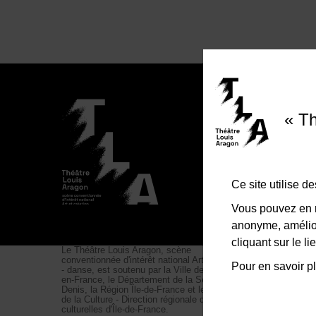
Théâtr
« Th
Esplan
Du mar
Ce site utilise 
01
Vous pouvez en r
anonyme, amélior
cliquant sur le 
Le Théâtre Louis Aragon, scène
conventionnée d'intérêt national Art et création
Pour en savoir pl
- danse, est soutenu par la Ville de Tremblay-
en-France, le Département de la Seine-Saint-
Denis, la Région Île-de-France et le Ministère
de la Culture - Direction régionale des affaires
culturelles d'Île-de-France.