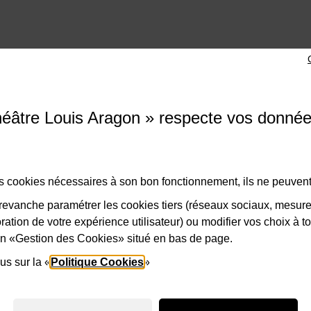
e Louis Aragon
éâtre Louis Aragon » respecte vos donné
ade des Droits de l'Homme, 93290 Tremblay-en-France
di au samedi de 14h à 18h
des cookies nécessaires à son bon fonctionnement, ils ne peuvent
 49 63 70 58
Nous contacter
evanche paramétrer les cookies tiers (réseaux sociaux, mesur
ation de votre expérience utilisateur) ou modifier vos choix à 
lien «Gestion des Cookies» situé en bas de page.
us sur la «
Politique Cookies
»
1-Logo-Tremblay
2-Logo_Sein