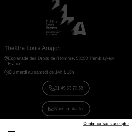
Théâtre Louis Aragon
Esplanade des Droits de l'Homme, 93290 Tremblay-en-
France
Du mardi au samedi de 14h à 18h
01 49 63 70 58
Nous contacter
Continuer sans accepter