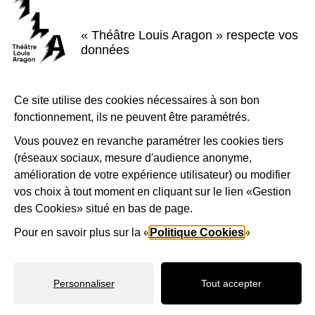
JEUDI 18 DÉCEMBRE
« Théâtre Louis Aragon » respecte vos
données
ERDAL EST PARTI -
SIMON ROTH
Ce site utilise des cookies nécessaires à son bon
Faire entendre les voix de l’exil
fonctionnement, ils ne peuvent être paramétrés.
billetterie
Vous pouvez en revanche paramétrer les cookies tiers
(réseaux sociaux, mesure d'audience anonyme,
amélioration de votre expérience utilisateur) ou modifier
vos choix à tout moment en cliquant sur le lien «Gestion
des Cookies» situé en bas de page.
Pour en savoir plus sur la «
Politique Cookies
»
Personnaliser
Tout accepter