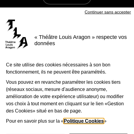
Continuer sans accepter
S'inscrire à la newsletter
Voir nos brochures
« Théâtre Louis Aragon » respecte vos
Facebook
Instagram
Youtube
LinkedIn
données
Nous suivre
Le Théâtre Louis Aragon, scène conventionnée d'intérêt national Art et
Ce site utilise des cookies nécessaires à son bon
création - danse, est soutenu par la Ville de Tremblay-en-France, le
fonctionnement, ils ne peuvent être paramétrés.
Département de la Seine-Saint-Denis, la Région Île-de-France et le
Ministère de la Culture - Direction régionale des affaires culturelles d'Île-
de-France.
Vous pouvez en revanche paramétrer les cookies tiers
(réseaux sociaux, mesure d'audience anonyme,
1-Logo-Tremblay
2-Logo_
amélioration de votre expérience utilisateur) ou modifier
vos choix à tout moment en cliquant sur le lien «Gestion
des Cookies» situé en bas de page.
3-Logo_Région_Ile-de-France
4-Préfet_de_la_région_d_
5-Lo
Pour en savoir plus sur la «
Politique Cookies
»