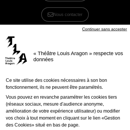
Nous contacter
Continuer sans accepter
S'inscrire à la newsletter
Voir nos brochures
« Théâtre Louis Aragon » respecte vos
Facebook
Instagram
Youtube
LinkedIn
données
Nous suivre
Le Théâtre Louis Aragon, scène conventionnée d'intérêt national Art et
Ce site utilise des cookies nécessaires à son bon
création - danse, est soutenu par la Ville de Tremblay-en-France, le
fonctionnement, ils ne peuvent être paramétrés.
Département de la Seine-Saint-Denis, la Région Île-de-France et le
Ministère de la Culture - Direction régionale des affaires culturelles d'Île-
de-France.
Vous pouvez en revanche paramétrer les cookies tiers
(réseaux sociaux, mesure d'audience anonyme,
1-Logo-Tremblay
2-Logo_
amélioration de votre expérience utilisateur) ou modifier
vos choix à tout moment en cliquant sur le lien «Gestion
des Cookies» situé en bas de page.
3-Logo_Région_Ile-de-France
4-Préfet_de_la_région_d_
5-Lo