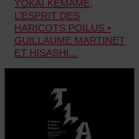
YOKAÏ KEMAME,
L’ESPRIT DES
HARICOTS POILUS •
GUILLAUME MARTINET
ET HISASHI...