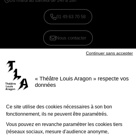
Du mardi au samedi de 14h à 18h
01 49 63 70 58
Nous contacter
Continuer sans accepter
S'inscrire à la newsletter
Voir nos brochures
« Théâtre Louis Aragon » respecte vos
Facebook
Instagram
Youtube
LinkedIn
données
Nous suivre
Ce site utilise des cookies nécessaires à son bon
Le Théâtre Louis Aragon, scène conventionnée d'intérêt national Art et
création - danse, est soutenu par la Ville de Tremblay-en-France, le
fonctionnement, ils ne peuvent être paramétrés.
Département de la Seine-Saint-Denis, la Région Île-de-France et le
Ministère de la Culture - Direction régionale des affaires culturelles d'Île-
de-France.
Vous pouvez en revanche paramétrer les cookies tiers
(réseaux sociaux, mesure d'audience anonyme,