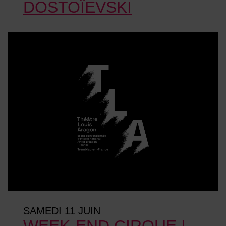
DOSTOÏEVSKI
SAMEDI 11 JUIN
WEEK-END CIRQUE !