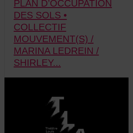
PLAN D’OCCUPATION
DES SOLS •
COLLECTIF
MOUVEMENT(S) /
MARINA LEDREIN /
SHIRLEY...