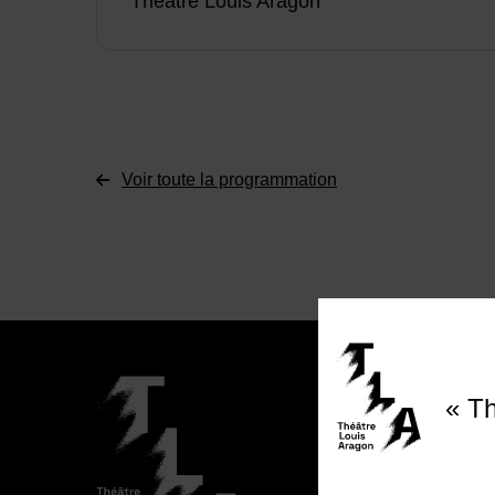
Théâtre Louis Aragon
Voir toute la programmation
Théâtr
« Th
Esplan
Du mar