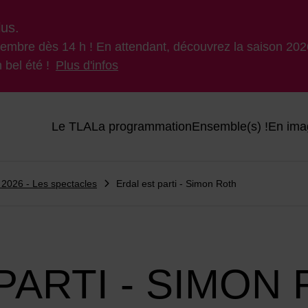
lus.
ptembre dès 14 h ! En attendant, découvrez la saison 2026
 bel été !
Plus d'infos
Menu principal du site
Le TLA
La programmation
Ensemble(s) !
En ima
 2026 - Les spectacles
Erdal est parti - Simon Roth
PARTI - SIMON