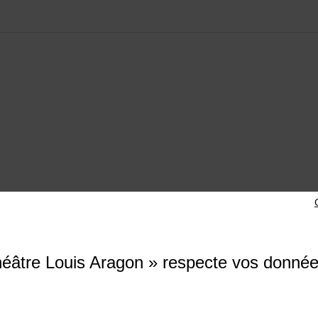
e Louis Aragon
éâtre Louis Aragon » respecte vos donné
ade des Droits de l'Homme, 93290 Tremblay-en-France
di au samedi de 14h à 18h