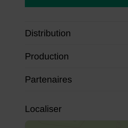
Distribution
Production
Partenaires
Localiser
48.979797275589895,2.5530370537907325