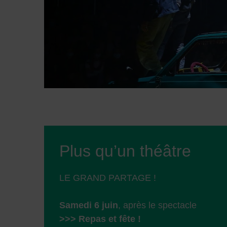
Plus qu’un théâtre
LE GRAND PARTAGE !
Samedi 6 juin
, après le spectacle
>>> Repas et fête !