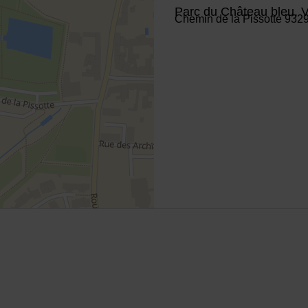
Parc du Château bleu, 
Chemin de la Pissotte 932