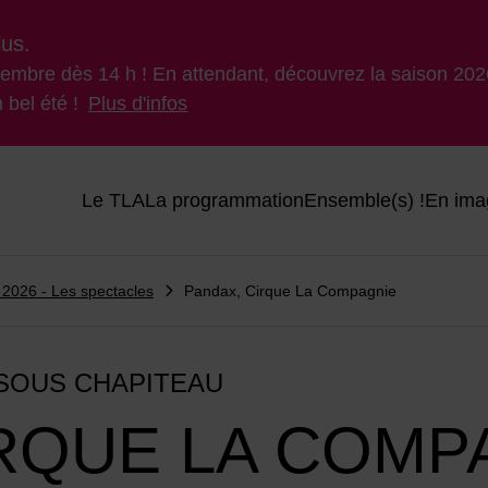
lus.
ptembre dès 14 h ! En attendant, découvrez la saison 2026
 bel été !
Plus d'infos
Menu principal du site
Le TLA
La programmation
Ensemble(s) !
En ima
 2026 - Les spectacles
Pandax, Cirque La Compagnie
 SOUS CHAPITEAU
IRQUE LA COMP