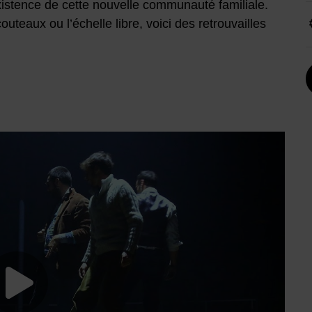
xistence de cette nouvelle communauté familiale.
outeaux ou l’échelle libre, voici des retrouvailles
Lancer la video