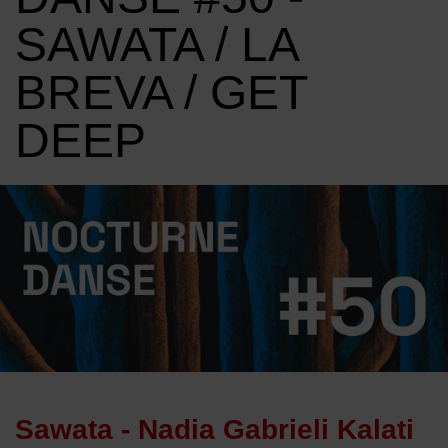
SAWATA / LA
BREVA / GET
DEEP
Image d'illustration de NOCTURNE DANSE #50 - Sawata / La 
Sawata - Nadia Gabrieli Kalati